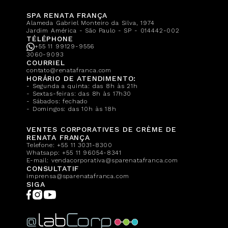
SPA RENATA FRANÇA
Alameda Gabriel Monteiro da Silva, 1974
Jardim América - São Paulo - SP - 014442-002
TÉLÉPHONE
+55 11 99129-9556
3060-9093
COURRIEL
contato@renatafranca.com
HORÁRIO DE ATENDIMENTO:
- Segunda a quinta: das 8h às 21h
- Sextas-feiras: das 8h às 17h30
- Sábados: fechado
- Domingos: das 10h às 18h
VENTES CORPORATIVES DE CRÈME DE
RENATA FRANÇA
Telefone:
+55 11 3031-8300
Whatsapp:
+55 11 96054-8341
E-mail:
vendacorporativa@sparenatafranca.com
CONSULTATIF
imprensa@sparenatafranca.com
SIGA