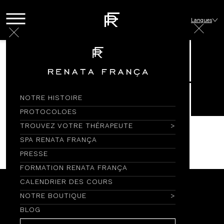
Langues
Panier
NOTRE HISTOIRE
Panier (0 Item)
PROTOCOLOES
TROUVEZ VOTRE THÉRAPEUTE
Aucun article ajouté au panier
SPA RENATA FRANÇA
Aller au magasin
PRESSE
FORMATION RENATA FRANÇA
CALENDRIER DES COURS
MAPA DO SITE
NOTRE BOUTIQUE
NOTRE HISTOIRE
PROTOCOLOES
BLOG
TROUVEZ VOTRE THÉRAPEUTE
SPA RENATA FRANÇA