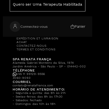
PRESSE
Quero ser Uma Terapeuta Habilitada
FORMATION RENATA FRANÇA
CALENDRIER DES COURS
NOTRE BOUTIQUE
BLOG
Panier
Connectez-vous
CENTRAL DE ATENDIMENTO
FAQ
RETOUR
EXPÉDITION ET LIVRAISON
ACHAT
CONTACTEZ-NOUS
TERMES ET CONDITIONS
SPA RENATA FRANÇA
Alameda Gabriel Monteiro da Silva, 1974
Jardim América - São Paulo - SP - 014442-002
TÉLÉPHONE
+55 11 99129-9556
3060-9093
COURRIEL
contato@renatafranca.com
HORÁRIO DE ATENDIMENTO:
- Segunda a quinta: das 8h às 21h
- Sextas-feiras: das 8h às 17h30
- Sábados: fechado
- Domingos: das 10h às 18h