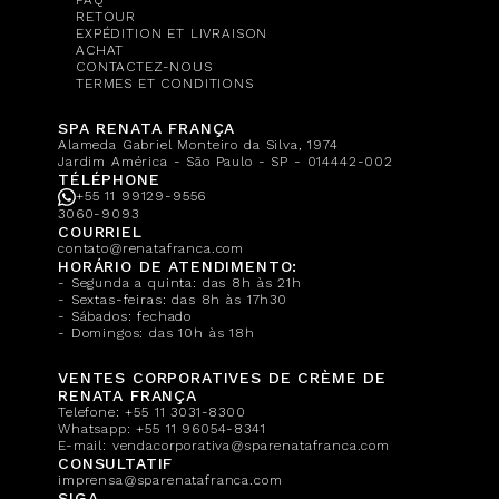
RETOUR
EXPÉDITION ET LIVRAISON
ACHAT
CONTACTEZ-NOUS
TERMES ET CONDITIONS
SPA RENATA FRANÇA
Alameda Gabriel Monteiro da Silva, 1974
Jardim América - São Paulo - SP - 014442-002
TÉLÉPHONE
+55 11 99129-9556
3060-9093
COURRIEL
contato@renatafranca.com
HORÁRIO DE ATENDIMENTO:
- Segunda a quinta: das 8h às 21h
- Sextas-feiras: das 8h às 17h30
- Sábados: fechado
- Domingos: das 10h às 18h
VENTES CORPORATIVES DE CRÈME DE
RENATA FRANÇA
Telefone:
+55 11 3031-8300
Whatsapp:
+55 11 96054-8341
E-mail:
vendacorporativa@sparenatafranca.com
CONSULTATIF
imprensa@sparenatafranca.com
SIGA