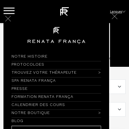
Langues
Próximos cursos
Agenda
NOTRE HISTOIRE
Preencha os campos e descubra cursos que ocorrem
perto de você!
PROTOCOLOES
TROUVEZ VOTRE THÉRAPEUTE
Pays:
SPA RENATA FRANÇA
PRESSE
FORMATION RENATA FRANÇA
Ville:
CALENDRIER DES COURS
NOTRE BOUTIQUE
BLOG