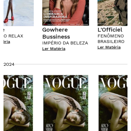
ue
Gowhere
L'Officiel
IRO RELAX
Bussiness
FENÔMENO
BRASILEIRO
téria
IMPÉRIO DA BELEZA
Ler Matéria
Ler Matéria
2024