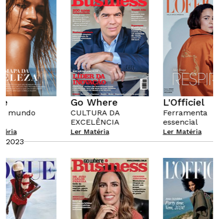
ue
Go Where
L'Officiel
l e mundo
CULTURA DA
Ferramenta
EXCELÊNCIA
essencial
téria
Ler Matéria
Ler Matéria
2023