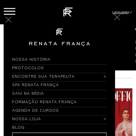
Languages
Saiu na Mídia
Saiu na Mídia
NOSSA HISTÓRIA
2024
2023
2022
2021
2020
2019
PROTOCOLOS
ENCONTRE SUA TERAPEUTA
2019
SPA RENATA FRANÇA
SAIU NA MÍDIA
FORMAÇÃO RENATA FRANÇA
AGENDA DE CURSOS
NOSSA LOJA
BLOG