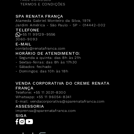
TERMOS E CONDIÇÕES
SPA RENATA FRANÇA
Alameda Gabriel Monteiro da Silva, 1974
Jardim América - São Paulo - SP - 014442-002
TELEFONE
+55 11 99129-9556
3060-9093
E-MAIL
contato@renatafranca.com
HORÁRIO DE ATENDIMENTO:
- Segunda a quinta: das 8h às 21h
- Sextas-feiras: das 8h às 17h30
- Sábados: fechado
- Domingos: das 10h às 18h
VENDA CORPORATIVA DO CREME RENATA
FRANÇA
Telefone:
+55 11 3031-8300
Whatsapp:
+55 11 96054-8341
E-mail:
vendacorporativa@sparenatafranca.com
ASSESSORIA
imprensa@sparenatafranca.com
SIGA