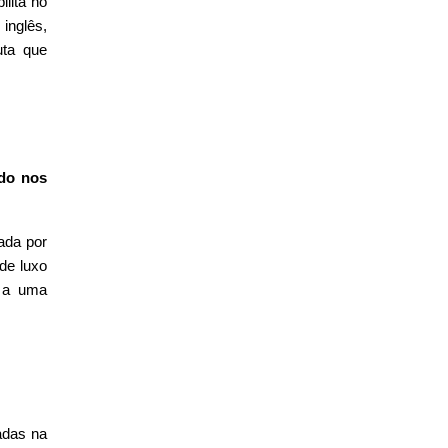
ilita no
inglês,
uta que
ado nos
iada por
de luxo
, a uma
adas na