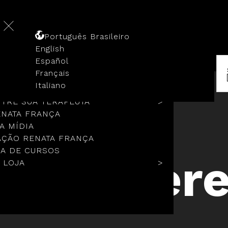
Português Brasileiro
English
Español
Français
 HISTÓRIA
Italiano
COLOS
TRE SUA TERAPEUTA
ENATA FRANÇA
A MÍDIA
ÇÃO RENATA FRANÇA
A DE CURSOS
Go Wher
 LOJA