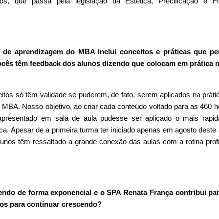
os, que passa pela legislação da Estética, Precificação e F
de aprendizagem do MBA inclui conceitos e práticas que pe
Vocês têm feedback dos alunos dizendo que colocam em prática n
itos só têm validade se puderem, de fato, serem aplicados na prátic
 MBA. Nosso objetivo, ao criar cada conteúdo voltado para as 460 h
apresentado em sala de aula pudesse ser aplicado o mais rapi
ica. Apesar de a primeira turma ter iniciado apenas em agosto deste
lunos têm ressaltado a grande conexão das aulas com a rotina profi
ndo de forma exponencial e o SPA Renata França contribui par
os para continuar crescendo?