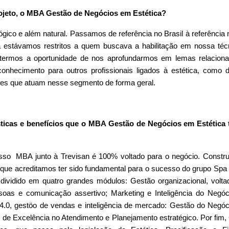
ojeto, o MBA Gestão de Negócios em Estética?
ógico e além natural. Passamos de referência no Brasil à referência
 estávamos restritos a quem buscava a habilitação em nossa téc
rmos a oportunidade de nos aprofundarmos em lemas relacion
nhecimento para outros profissionais ligados à estética, como 
ores que atuam nesse segmento de forma geral.
ísticas e benefícios que o MBA Gestão de Negócios em Estética 
nosso MBA junto à Trevisan é 100% voltado para o negócio. Constr
que acreditamos ter sido fundamental para o sucesso do grupo Spa
ividido em quatro grandes módulos: Gestão organizacional, volta
oas e comunicação assertivo; Marketing e Inteligência do Negóc
g 4.0, gestöo de vendas e inteligência de mercado: Gestão do Negóc
s, de Excelência no Atendimento e Planejamento estratégico. Por fim