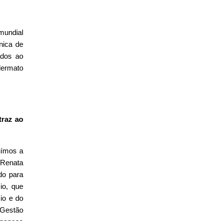
 mundial
nica de
ados ao
dermato
traz ao
uímos a
 Renata
do para
io, que
io e do
, Gestão