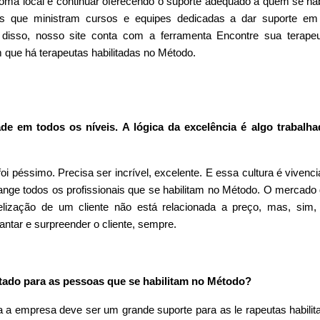
dioma local e continuar oferecendo o suporte adequado a quem se hab
s que ministram cursos e equipes dedicadas a dar suporte em 
m disso, nosso site conta com a ferramenta Encontre sua terape
 que há terapeutas habilitadas no Método.
de em todos os níveis. A lógica da excelência é algo trabalh
i péssimo. Precisa ser incrível, excelente. E essa cultura é vivenc
nge todos os profissionais que se habilitam no Método. O mercado 
delização de um cliente não está relacionada a preço, mas, sim
antar e surpreender o cliente, sempre.
tado para as pessoas que se habilitam no Método?
 a empresa deve ser um grande suporte para as le rapeutas habilit