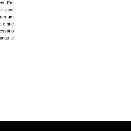
tos. Em
r levar
 "em um
a e que
essário
zadas e