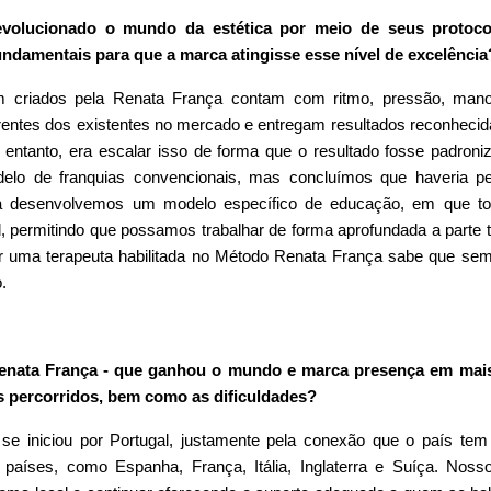
volucionado o mundo da estética por meio de seus protoco
ndamentais para que a marca atingisse esse nível de excelência
 criados pela Renata França contam com ritmo, pressão, man
ntes dos existentes no mercado e entregam resultados reconheci
o entanto, era escalar isso de forma que o resultado fosse padroni
elo de franquias convencionais, mas concluímos que haveria p
ma desenvolvemos um modelo específico de educação, em que t
, permitindo que possamos trabalhar de forma aprofundada a parte t
or uma terapeuta habilitada no Método Renata França sabe que sem
.
enata França - que ganhou o mundo e marca presença em mai
s percorridos, bem como as dificuldades?
 se iniciou por Portugal, justamente pela conexão que o país te
países, como Espanha, França, Itália, Inglaterra e Suíça. Noss