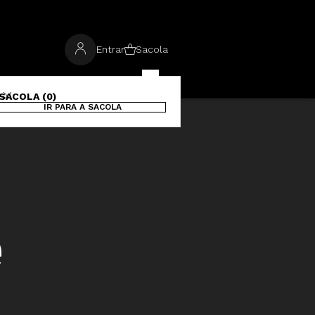
Entrar
Sacola
SACOLA (0)
IR PARA A SACOLA
e