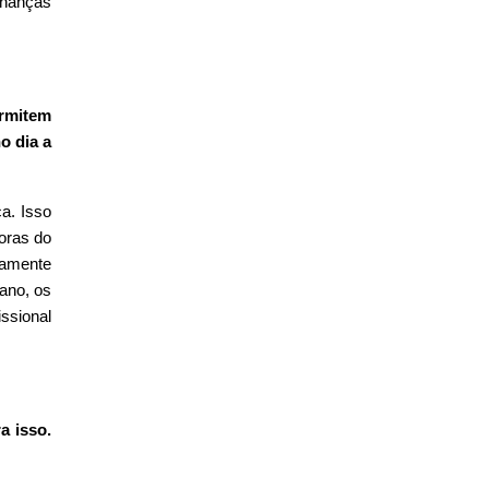
inanças
rmitem
o dia a
a. Isso
oras do
damente
 ano, os
ssional
a isso.