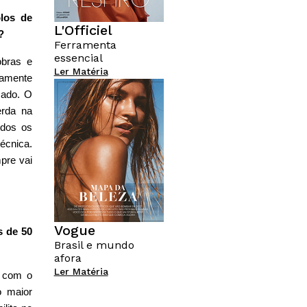
los de
L'Officiel
?
Ferramenta
essencial
obras e
Ler Matéria
damente
zado. O
erda na
odos os
écnica.
pre vai
Vogue
s de 50
Brasil e mundo
afora
Ler Matéria
m com o
o maior