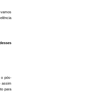
s vamos
elência
 desses
 o pós-
ó assim
to para