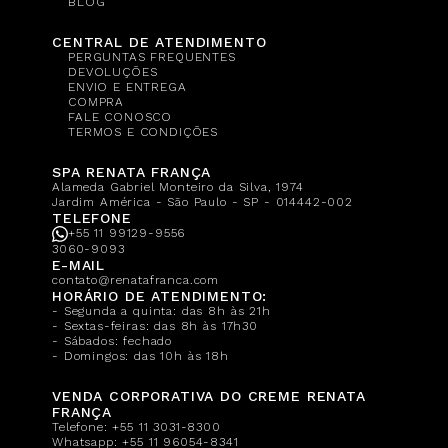
BLOG
CENTRAL DE ATENDIMENTO
PERGUNTAS FREQUENTES
DEVOLUÇÕES
ENVIO E ENTREGA
COMPRA
FALE CONOSCO
TERMOS E CONDIÇÕES
SPA RENATA FRANÇA
Alameda Gabriel Monteiro da Silva, 1974
Jardim América - São Paulo - SP - 014442-002
TELEFONE
+55 11 99129-9556
3060-9093
E-MAIL
contato@renatafranca.com
HORÁRIO DE ATENDIMENTO:
- Segunda a quinta: das 8h às 21h
- Sextas-feiras: das 8h às 17h30
- Sábados: fechado
- Domingos: das 10h às 18h
VENDA CORPORATIVA DO CREME RENATA
FRANÇA
Telefone:
+55 11 3031-8300
Whatsapp:
+55 11 96054-8341