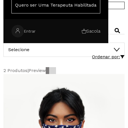
Quero ser Uma Terapeuta Habilitada
COMPRE NA EUROPA
PESQUISAR
Sacola
Entrar
CATEGORIAS
Selecione
Ordenar por:
2 Produtos
|
Preview