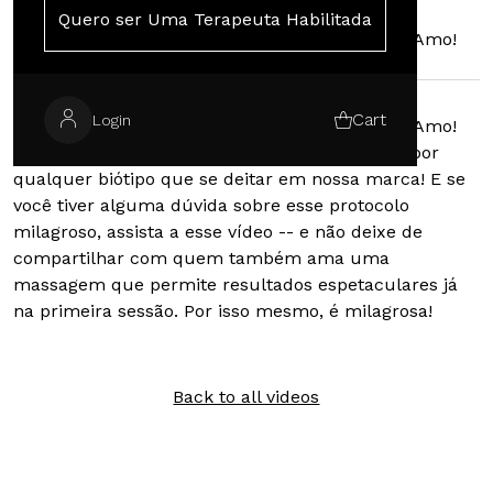
Quero ser Uma Terapeuta Habilitada
Ah, como eu amo falar sobre a Miracle Touch. Amo!
Cart
Login
Ah, como eu amo falar sobre a Miracle Touch. Amo!
Ela drena, modela, relaxa e pode ser recebida por
qualquer biótipo que se deitar em nossa marca! E se
você tiver alguma dúvida sobre esse protocolo
milagroso, assista a esse vídeo -- e não deixe de
compartilhar com quem também ama uma
massagem que permite resultados espetaculares já
na primeira sessão. Por isso mesmo, é milagrosa!
Back to all videos