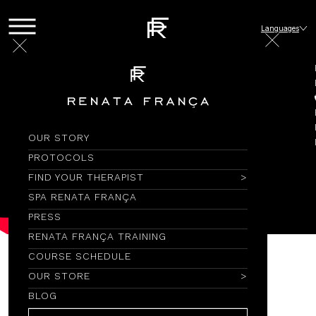
Languages
OUR STORY
PROTOCOLS
FIND YOUR THERAPIST
SPA RENATA FRANÇA
PRESS
RENATA FRANÇA TRAINING
YouTube
COURSE SCHEDULE
O Beabá da Miracle
OUR STORE
Touch
BLOG